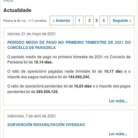
Actualidade
< Anterior
1
2
3
4
Seguinte >
Páxina
3
de 12, 117 contidos
viernes, 21 de mayo de 2021
PERÍODO MEDIO DE PAGO NO PRIMEIRO TRIMESTRE DE 2021 DO
CONCELLO DE PARADELA
O período medio de pago no primeiro trimestre de 2021 no Concello de
Paradela foi de
16,14 días.
O ratio de operacións pagadas neste trimestre foi de
s e o
15,17 día
importe dos pagos realizados foi de
144.695,34€.
O ratio de operacións pendentes foi de
e o importe dos pagos
16,63 días
pendentes foi de
285.506,12€.
Ler máis...
miércoles, 7 de abril de 2021
SUBVENCIÓN REHABILITACIÓN VIVENDAS
Ler máis...