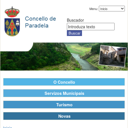
Menu:
Buscador
O Concello
Servizos Municipais
Turismo
Novas
Inicio